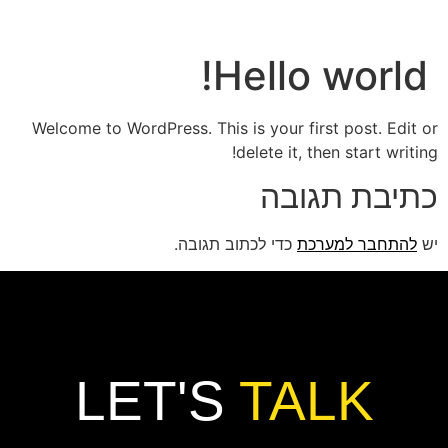
שִׂים
לֵב:
בְּאֲתָר
Hello
זֶה
מֻפְעֶלֶת
Welcome to WordPress. This is your f
מַעֲרֶכֶת
delete it,
נָגִישׁ
בִּקְלִיק
ובה
הַמְּסַיַּעַת
לִנְגִישׁוּת
ת
כדי לכתוב תגובה.
הָאֲתָר.
LET'S
TA